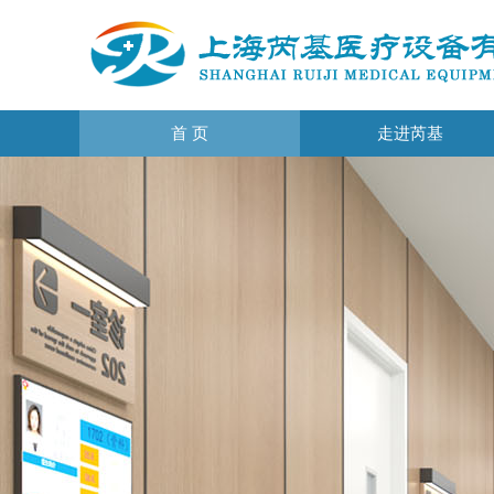
首 页
走进芮基